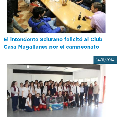
Bromatología
Personal
Rentas
municipal
Municipal
El intendente Sciurano felicitó al Club
Casa Magallanes por el campeonato
Mi
14/11/2014
bondi
Boleto
estudiantil
Recorrido
colectivos