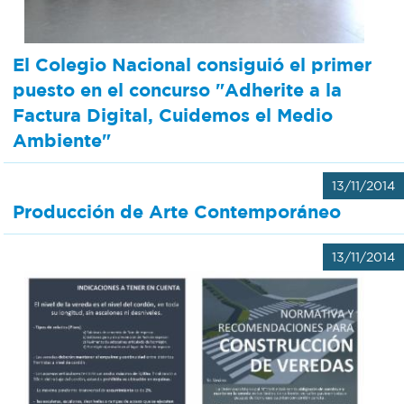
Recarga
El Colegio Nacional consiguió el primer
SUBE
puesto en el concurso "Adherite a la
Factura Digital, Cuidemos el Medio
Ambiente"
13/11/2014
Producción de Arte Contemporáneo
13/11/2014