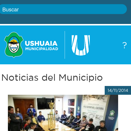
Inicio
?
Gobierno
Boletín
oficial
Servicios
Noticias del Municipio
Autoridades
Trámites
14/11/2014
Defensa
Transparencia
civil
Actualidad
Zoonosis
Correo