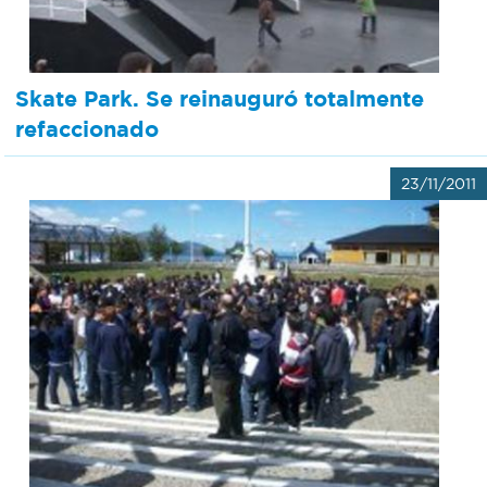
Recarga
SUBE
Skate Park. Se reinauguró totalmente
refaccionado
23/11/2011