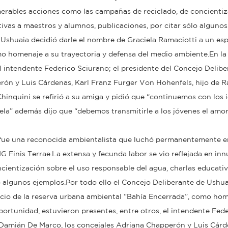
umerables acciones como las campañas de reciclado, de concienti
tivas a maestros y alumnos, publicaciones, por citar sólo algunos
 Ushuaia decidió darle el nombre de Graciela Ramaciotti a un esp
o homenaje a su trayectoria y defensa del medio ambiente.En la
l intendente Federico Sciurano; el presidente del Concejo Delibe
ón y Luis Cárdenas, Karl Franz Furger Von Hohenfels, hijo de R
hinquini se refirió a su amiga y pidió que “continuemos con los 
la” además dijo que “debemos transmitirle a los jóvenes el amor
i fue una reconocida ambientalista que luchó permanentemente e
 Finis Terrae.La extensa y fecunda labor se vio reflejada en in
ientización sobre el uso responsable del agua, charlas educativ
o algunos ejemplos.Por todo ello el Concejo Deliberante de Ushua
acio de la reserva urbana ambiental “Bahía Encerrada”, como hom
portunidad, estuvieron presentes, entre otros, el intendente Fed
, Damián De Marco, los concejales Adriana Chapperón y Luis Cárd