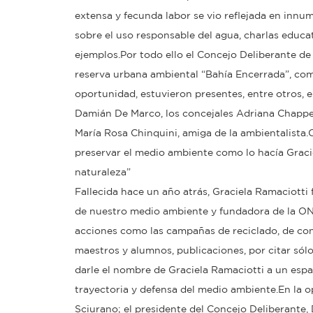
extensa y fecunda labor se vio reflejada en inn
sobre el uso responsable del agua, charlas educa
ejemplos.Por todo ello el Concejo Deliberante de
reserva urbana ambiental “Bahía Encerrada”, com
oportunidad, estuvieron presentes, entre otros, e
Damián De Marco, los concejales Adriana Chapper
María Rosa Chinquini, amiga de la ambientalista.C
preservar el medio ambiente como lo hacía Gracie
naturaleza”
Fallecida hace un año atrás, Graciela Ramaciott
de nuestro medio ambiente y fundadora de la ONG
acciones como las campañas de reciclado, de conc
maestros y alumnos, publicaciones, por citar sól
darle el nombre de Graciela Ramaciotti a un esp
trayectoria y defensa del medio ambiente.En la o
Sciurano; el presidente del Concejo Deliberante