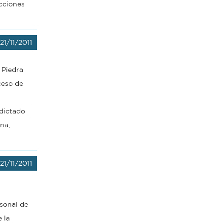
cciones
21/11/2011
 Piedra
ceso de
 dictado
na,
21/11/2011
rsonal de
 la