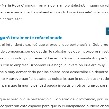
María Rosa Chinquini, amiga de la ambientalista.Chinquini se ref
de preservar el medio ambiente como lo hacía Graciela” además d
la naturaleza”
uguró totalmente refaccionado
, el intendente explicó que el predio, que pertenecía al Gobierno 
 de compensación de deuda “le solicitamos que incorporaran est
 refaccionarlo y mantenerlo”.Federico Sciurano manifestó que “
s con la empresa Urbanmix que haga la inversión que era muy
cio muy demandado por los chicos para desarrollar un deporte
rano y agregó que “el desafío es cuidarlo, que lo puedan usar todo
, para que la municipalidad pueda invertir en otros lugares para 
 que el predio, que pertenecía al Gobierno de la Provincia, por u
corporaran este espacio para que la Municipalidad pudiera enca