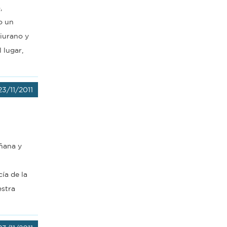
,
o un
ciurano y
 lugar,
23/11/2011
añana y
ía de la
estra