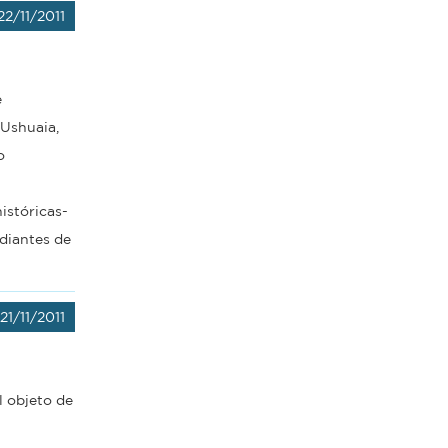
22/11/2011
e
 Ushuaia,
o
istóricas-
udiantes de
21/11/2011
l objeto de