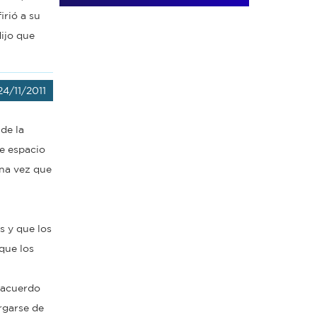
irió a su
ijo que
24/11/2011
de la
e espacio
una vez que
s y que los
que los
n acuerdo
rgarse de