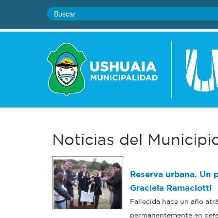
Noticias del Municipi
Reserva urbana. Un p
Graciela Ramaciotti
Fallecida hace un año atr
permanentemente en defen