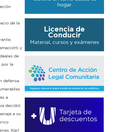
hogar
zación
acio de la
Licencia de
Conducir
rante,
Material, cursos y exámenes
amaciotti y
ideales de
 por la
n defensa
numerables
as a
ia decidió
enaje a su
erico
enas, Karl