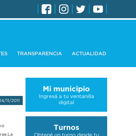
TES
TRANSPARENCIA
ACTUALIDAD
Mi municipio
Ingresá a tu ventanilla
24/11/2011
digital
Turnos
hó
rae.La
Obtené un turno desde tu