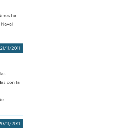
dines ha
 Naval
21/11/2011
las
as con la
de
20/11/2011