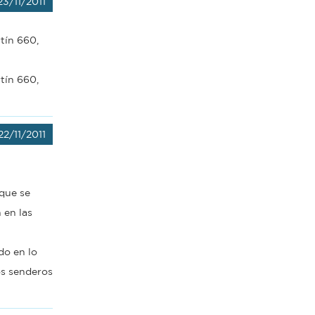
23/11/2011
tín 660,
tín 660,
22/11/2011
 que se
 en las
do en lo
os senderos