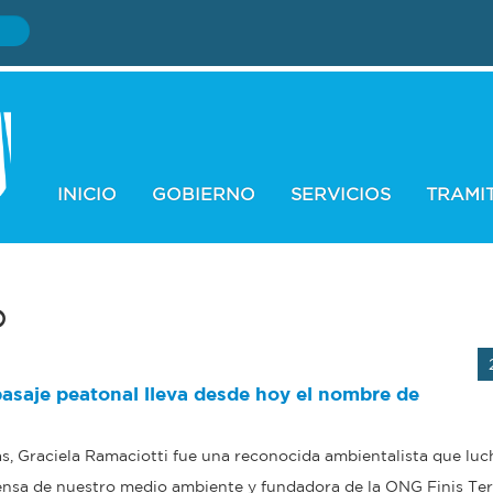
INICIO
GOBIERNO
SERVICIOS
TRAMI
o
asaje peatonal lleva desde hoy el nombre de
ás, Graciela Ramaciotti fue una reconocida ambientalista que luc
sa de nuestro medio ambiente y fundadora de la ONG Finis Ter