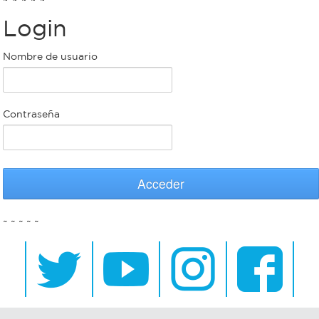
Login
Bromatología
Personal
Nombre de usuario
Rentas
municipal
Municipal
Contraseña
Mi
bondi
Acceder
Boleto
~ ~ ~ ~ ~
estudiantil
Recorrido
colectivos