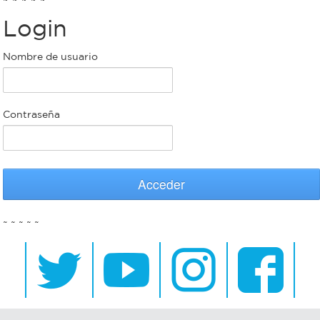
Login
Bromatología
Personal
Nombre de usuario
Rentas
municipal
Municipal
Contraseña
Mi
bondi
Acceder
Boleto
~ ~ ~ ~ ~
estudiantil
Recorrido
colectivos