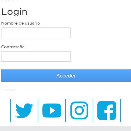
Login
Bromatología
Personal
Nombre de usuario
Rentas
municipal
Municipal
Contraseña
Mi
bondi
Acceder
Boleto
~ ~ ~ ~ ~
estudiantil
Recorrido
colectivos