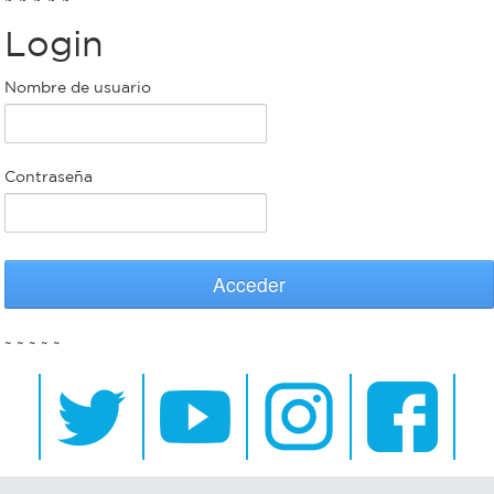
Login
Bromatología
Personal
Nombre de usuario
Rentas
municipal
Municipal
Contraseña
Mi
bondi
Acceder
Boleto
~ ~ ~ ~ ~
estudiantil
Recorrido
colectivos