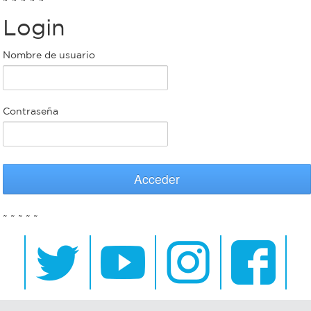
Login
Bromatología
Personal
Nombre de usuario
Rentas
municipal
Municipal
Contraseña
Mi
bondi
Acceder
Boleto
~ ~ ~ ~ ~
estudiantil
Recorrido
colectivos