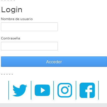
Login
Bromatología
Personal
Nombre de usuario
Rentas
municipal
Municipal
Contraseña
Mi
bondi
Acceder
Boleto
~ ~ ~ ~ ~
estudiantil
Recorrido
colectivos