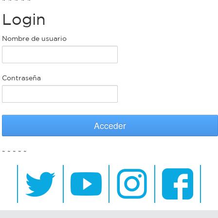
Login
Bromatología
Personal
Nombre de usuario
Rentas
municipal
Municipal
Contraseña
Mi
bondi
Acceder
Boleto
~ ~ ~ ~ ~
estudiantil
Recorrido
colectivos