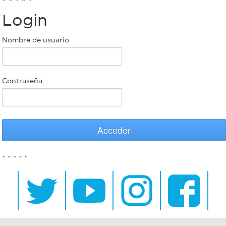
Login
Bromatología
Personal
Nombre de usuario
Rentas
municipal
Municipal
Contraseña
Mi
bondi
Acceder
Boleto
~ ~ ~ ~ ~
estudiantil
Recorrido
colectivos