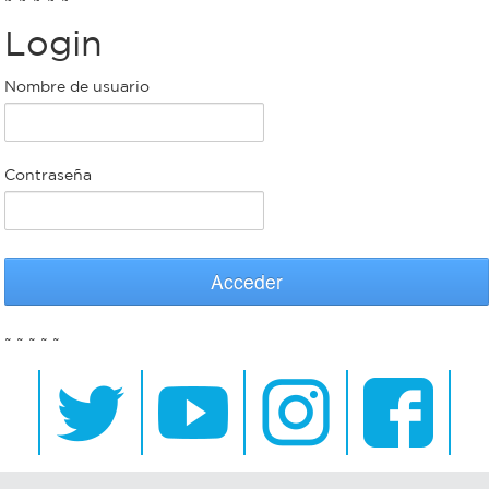
Login
Bromatología
Personal
Nombre de usuario
Rentas
municipal
Municipal
Contraseña
Mi
bondi
Acceder
Boleto
~ ~ ~ ~ ~
estudiantil
Recorrido
colectivos