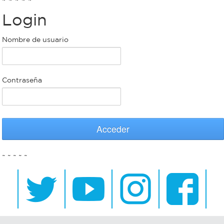
Login
Bromatología
Personal
Nombre de usuario
Rentas
municipal
Municipal
Contraseña
Mi
bondi
Acceder
Boleto
~ ~ ~ ~ ~
estudiantil
Recorrido
colectivos