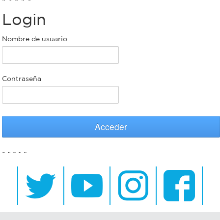
Login
Bromatología
Personal
Nombre de usuario
Rentas
municipal
Municipal
Contraseña
Mi
bondi
Acceder
Boleto
~ ~ ~ ~ ~
estudiantil
Recorrido
colectivos