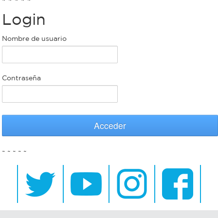
Login
Bromatología
Personal
Nombre de usuario
Rentas
municipal
Municipal
Contraseña
Mi
bondi
Acceder
Boleto
~ ~ ~ ~ ~
estudiantil
Recorrido
colectivos