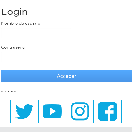
Login
Bromatología
Personal
Nombre de usuario
Rentas
municipal
Municipal
Contraseña
Mi
bondi
Acceder
Boleto
~ ~ ~ ~ ~
estudiantil
Recorrido
colectivos