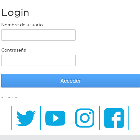
Login
Bromatología
Personal
Nombre de usuario
Rentas
municipal
Municipal
Contraseña
Mi
bondi
Acceder
Boleto
~ ~ ~ ~ ~
estudiantil
Recorrido
colectivos