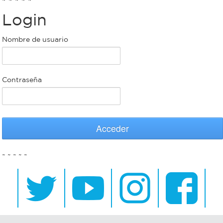
Login
Bromatología
Personal
Nombre de usuario
Rentas
municipal
Municipal
Contraseña
Mi
bondi
Acceder
Boleto
~ ~ ~ ~ ~
estudiantil
Recorrido
colectivos