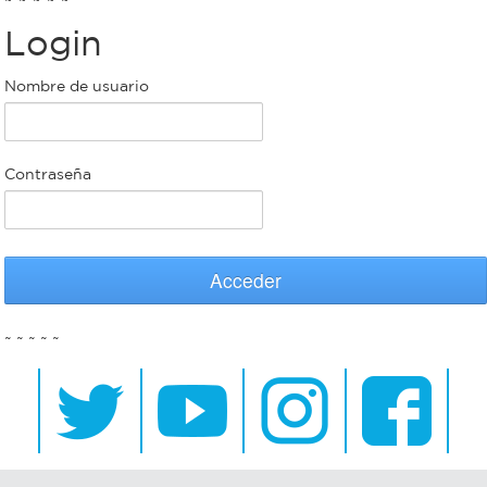
Login
Bromatología
Personal
Nombre de usuario
Rentas
municipal
Municipal
Contraseña
Mi
bondi
Acceder
Boleto
~ ~ ~ ~ ~
estudiantil
Recorrido
colectivos