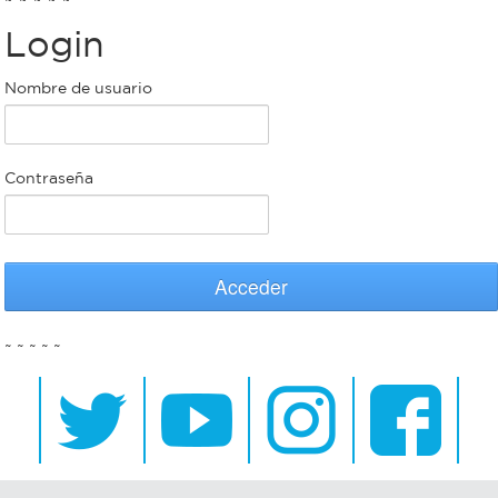
Login
Bromatología
Personal
Nombre de usuario
Rentas
municipal
Municipal
Contraseña
Mi
bondi
Acceder
Boleto
~ ~ ~ ~ ~
estudiantil
Recorrido
colectivos