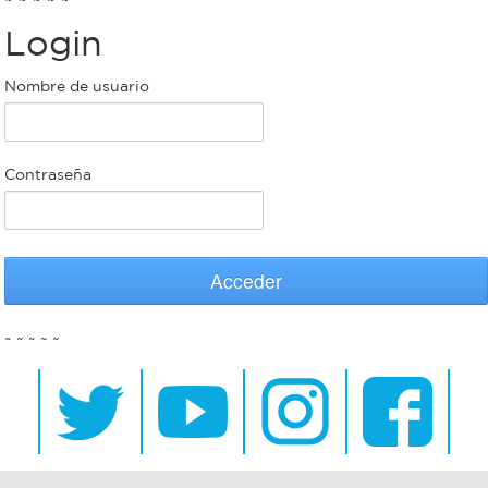
Login
Bromatología
Personal
Nombre de usuario
Rentas
municipal
Municipal
Contraseña
Mi
bondi
Acceder
Boleto
~ ~ ~ ~ ~
estudiantil
Recorrido
colectivos