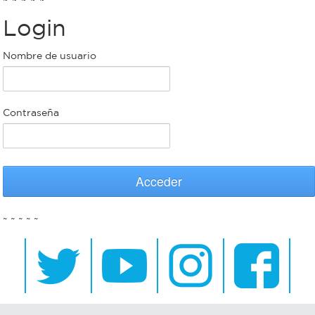
Login
Bromatología
Personal
Nombre de usuario
Rentas
municipal
Municipal
Contraseña
Mi
bondi
Acceder
Boleto
~ ~ ~ ~ ~
estudiantil
Recorrido
colectivos