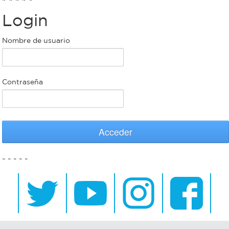
Login
Bromatología
Personal
Nombre de usuario
Rentas
municipal
Municipal
Contraseña
Mi
bondi
Acceder
Boleto
~ ~ ~ ~ ~
estudiantil
Recorrido
colectivos