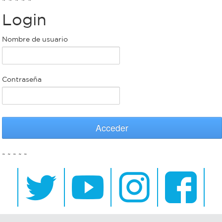
Login
Bromatología
Personal
Nombre de usuario
Rentas
municipal
Municipal
Contraseña
Mi
bondi
Acceder
Boleto
~ ~ ~ ~ ~
estudiantil
Recorrido
colectivos