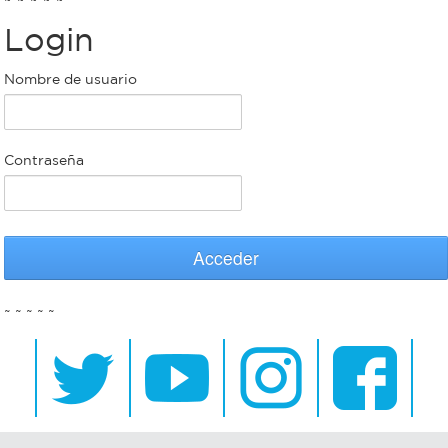
Login
Bromatología
Personal
Nombre de usuario
Rentas
municipal
Municipal
Contraseña
Mi
bondi
Acceder
Boleto
~ ~ ~ ~ ~
estudiantil
Recorrido
colectivos