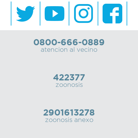
Bromatología
Personal
Rentas
municipal
0800-666-0889
Municipal
atencion al vecino
Mi
bondi
422377
zoonosis
Boleto
estudiantil
2901613278
zoonosis anexo
Recorrido
colectivos