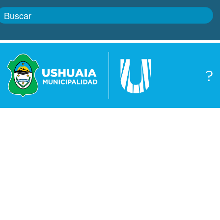
Inicio
?
Gobierno
Boletín
oficial
Servicios
Autoridades
Trámites
Defensa
Transparencia
civil
Actualidad
Zoonosis
Correo