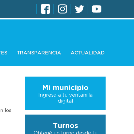
TES
TRANSPARENCIA
ACTUALIDAD
Mi municipio
Ingresá a tu ventanilla
digital
n los
Turnos
Obtené un turno desde tu