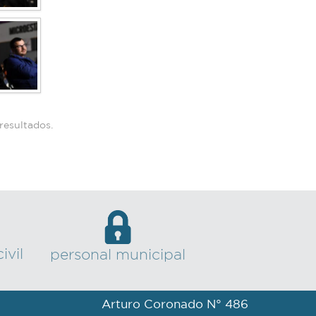
 resultados.
ivil
personal municipal
Arturo Coronado N° 486