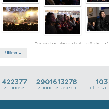
Mostrando el intervalo 1.751 - 1.800 de 5.167
Último →
422377
2901613278
103
zoonosis
zoonosis anexo
defensa c