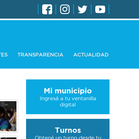
TES
TRANSPARENCIA
ACTUALIDAD
Mi municipio
Ingresá a tu ventanilla
digital
Turnos
Obtené un turno desde tu