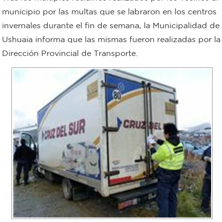
municipio por las multas que se labraron en los centros
Bromatología
invernales durante el fin de semana, la Municipalidad de
Personal
Ushuaia informa que las mismas fueron realizadas por la
Rentas
municipal
Dirección Provincial de Transporte.
Municipal
Mi
bondi
Boleto
estudiantil
Recorrido
colectivos