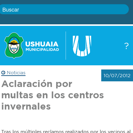
Inicio
?
Gobierno
Boletín
oficial
Servicios
Noticias
10/07/2012
Autoridades
Aclaración por
Trámites
multas en los centros
Defensa
Transparencia
invernales
civil
Actualidad
Zoonosis
Tras los múltiples reclamos realizados por los vecinos al
Correo