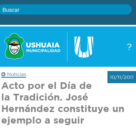
Inicio
?
Gobierno
Boletín
oficial
Servicios
Noticias
10/11/2011
Autoridades
Acto por el Día de
Trámites
la Tradición. José
Defensa
Transparencia
Hernández constituye un
civil
ejemplo a seguir
Actualidad
Zoonosis
Correo