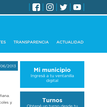
TES
TRANSPARENCIA
ACTUALIDAD
/06/2013
Mi municipio
Ingresá a tu ventanilla
digital
añana.
Turnos
coles y
Obtené un turno desde tu