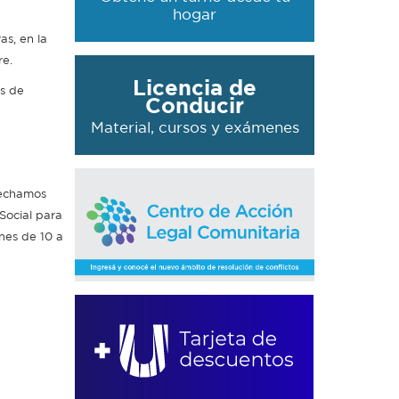
hogar
as, en la
re.
Licencia de
os de
Conducir
Material, cursos y exámenes
vechamos
Social para
rnes de 10 a