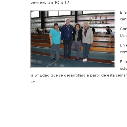
viernes de 10 a 12.
El e
can
Con
Ush
En 
com
El 
est
la 3° Edad que se desarrollará a partir de esta semana
12".