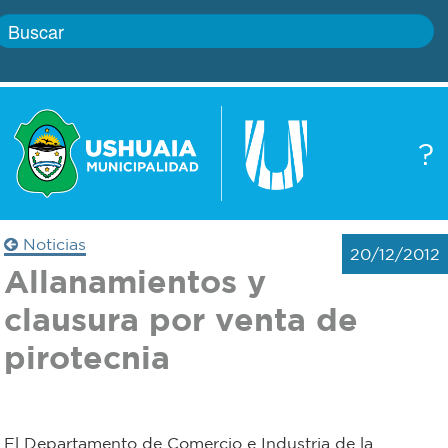
Inicio
?
Gobierno
Boletín
oficial
Servicios
Noticias
20/12/2012
Autoridades
Allanamientos y
Trámites
clausura por venta de
Defensa
Transparencia
pirotecnia
civil
Actualidad
Zoonosis
El Departamento de Comercio e Industria de la
Correo