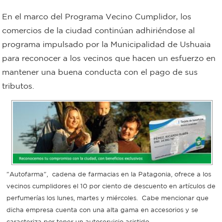
Bromatología
En el marco del Programa Vecino Cumplidor, los
Personal
comercios de la ciudad continúan adhiriéndose al
programa impulsado por la Municipalidad de Ushuaia
Rentas
municipal
para reconocer a los vecinos que hacen un esfuerzo en
Municipal
mantener una buena conducta con el pago de sus
tributos.
Mi
bondi
Boleto
estudiantil
"Autofarma", cadena de farmacias en la Patagonia, ofrece a los
vecinos cumplidores el 10 por ciento de descuento en artículos de
Recorrido
perfumerías los lunes, martes y miércoles. Cabe mencionar que
dicha empresa cuenta con una alta gama en accesorios y se
colectivos
caracteriza por tener un autoservicio asistido.