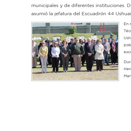
municipales y de diferentes instituciones.
asumió la jefatura del Escuadrón 44 Ushua
En 
Técn
Ush
pob
exc
Dur
Her
Man