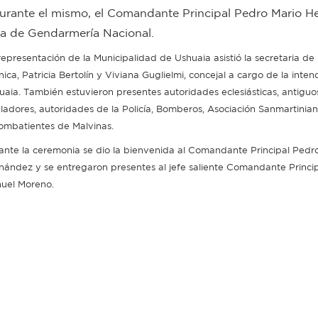
 Durante el mismo, el Comandante Principal Pedro Mario 
ia de Gendarmería Nacional.
representación de la Municipalidad de Ushuaia asistió la secretaria de
ica, Patricia Bertolín y Viviana Guglielmi, concejal a cargo de la inte
uaia. También estuvieron presentes autoridades eclesiásticas, antiguo
ladores, autoridades de la Policía, Bomberos, Asociación Sanmartinia
ombatientes de Malvinas.
ante la ceremonia se dio la bienvenida al Comandante Principal Pedr
nández y se entregaron presentes al jefe saliente Comandante Princip
uel Moreno.