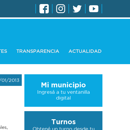
TES
TRANSPARENCIA
ACTUALIDAD
/01/2013
Mi municipio
Ingresá a tu ventanilla
digital
Turnos
les,
Obtené un turno desde tu