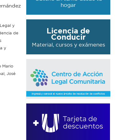
hogar
Hernández
 Legal y
Licencia de
ndencia de
Conducir
s
Material, cursos y exámenes
na y
o Mario
al, José