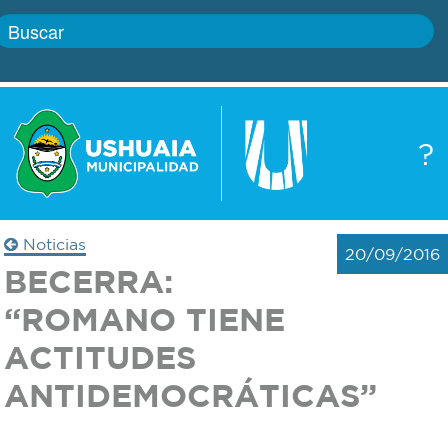
Inicio
?
Gobierno
Boletín
oficial
Servicios
Noticias
20/09/2016
Autoridades
BECERRA:
Trámites
“ROMANO TIENE
Defensa
Transparencia
ACTITUDES
civil
ANTIDEMOCRÁTICAS”
Actualidad
Zoonosis
Correo