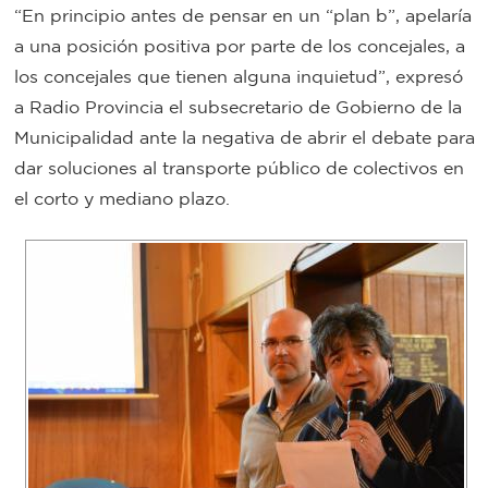
“En principio antes de pensar en un “plan b”, apelaría
Bromatología
a una posición positiva por parte de los concejales, a
Personal
los concejales que tienen alguna inquietud”, expresó
Rentas
municipal
a Radio Provincia el subsecretario de Gobierno de la
Municipalidad ante la negativa de abrir el debate para
Municipal
dar soluciones al transporte público de colectivos en
el corto y mediano plazo.
Mi
bondi
Boleto
estudiantil
Recorrido
colectivos