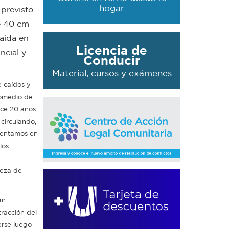
hogar
 previsto
de 40 cm
caída en
Licencia de
ncial y
Conducir
Material, cursos y exámenes
e caídos y
romedio de
ace 20 años
 circulando,
rentamos en
los
ieza de
an
racción del
erse luego