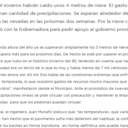
el invierno habrán caído unos 4 metros de nieve. El gasto
a gran cantidad de precipitaciones. Se esperan alrededor 
n las nevadas en las próximas dos semanas. Por la nieve 
ó con la Gobernadora para pedir apoyo al gobierno provi
esta altura del año ya se superaron ampliamente los 3 metros de niev
espera más para los próximos días. De hecho se está por superar el p
ve que hubo en el histórico invierno del 95, teniendo en cuenta que h
ciudad era un tercio de lo que es hoy y había menos de 7 mil vehículos
ndo ahora son 40 mil. Eso habla de las condiciones extremas que enf
a temporada, lo que ocasionó gastos de recursos mucho mayores que 
vistos”, manifestaron desde el Municipio. Ante el pronóstico de nuevas
cipitaciones níveas se pide circular con precaución y mantener la limp
edas para que los peatones puedan circular.
a, el ingeniero Juan Munafó sostuvo que “las temperaturas -que varí
 han hecho que el pavimento sufra más deterioro del habitual, la cont
 los baches en forma transitoria –en forma definitiva solo puede hac