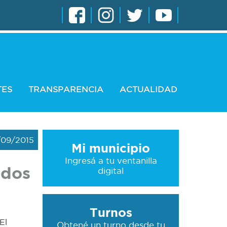
TES
TRANSPARENCIA
ACTUALIDAD
/09/2015
Mi municipio
Ingresá a tu ventanilla
 dos
digital
Turnos
El
Obtené un turno desde tu