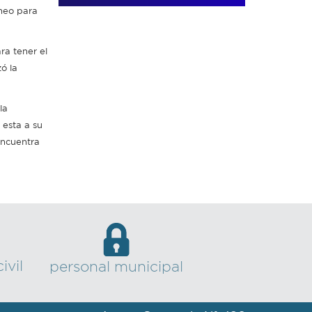
cheo para
ra tener el
ó la
la
 esta a su
 encuentra
ivil
personal municipal