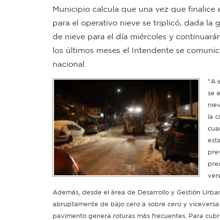
Municipio calcula que una vez que finalice 
para el operativo nieve se triplicó, dada l
de nieve para el día miércoles y continuará
los últimos meses el Intendente se comunic
nacional.
“A 
se 
nie
la 
cua
est
pre
pre
ver
Además, desde el área de Desarrollo y Gestión Urban
abruptamente de bajo cero a sobre cero y viceversa-
pavimento genera roturas más frecuentes. Para cubrir