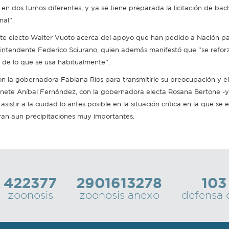
n dos turnos diferentes, y ya se tiene preparada la licitación de ba
nal”.
nte electo Walter Vuoto acerca del apoyo que han pedido a Nación pa
l intendente Federico Sciurano, quien además manifestó que “se reforz
e de lo que se usa habitualmente”.
n la gobernadora Fabiana Ríos para transmitirle su preocupación y el
inete Aníbal Fernández, con la gobernadora electa Rosana Bertone -y
istir a la ciudad lo antes posible en la situación crítica en la que se
ran aun precipitaciones muy importantes.
422377
2901613278
103
zoonosis
zoonosis anexo
defensa c