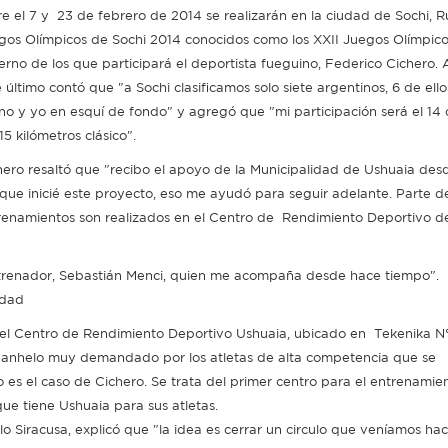
re el 7 y 23 de febrero de 2014 se realizarán en la ciudad de Sochi, Ru
gos Olímpicos de Sochi 2014 conocidos como los XXII Juegos Olímpic
ierno de los que participará el deportista fueguino, Federico Cichero. 
 último contó que "a Sochi clasificamos solo siete argentinos, 6 de ello
ino y yo en esquí de fondo" y agregó que "mi participación será el 14
5 kilómetros clásico".
hero resaltó que "recibo el apoyo de la Municipalidad de Ushuaia desd
 que inicié este proyecto, eso me ayudó para seguir adelante. Parte d
renamientos son realizados en el Centro de Rendimiento Deportivo de
ntrenador, Sebastián Menci, quien me acompaña desde hace tiempo".
udad
3 el Centro de Rendimiento Deportivo Ushuaia, ubicado en Tekenika N
 anhelo muy demandado por los atletas de alta competencia que se
 es el caso de Cichero. Se trata del primer centro para el entrenamie
ue tiene Ushuaia para sus atletas.
lo Siracusa, explicó que "la idea es cerrar un circulo que veníamos ha