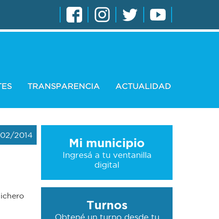
TES
TRANSPARENCIA
ACTUALIDAD
02/2014
Mi municipio
Ingresá a tu ventanilla
digital
Cichero
Turnos
Obtené un turno desde tu