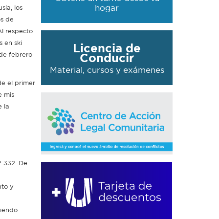
hogar
sia, los
os de
Al respecto
s en ski
Licencia de
 de febrero
Conducir
Material, cursos y exámenes
e el primer
e mis
 la
° 332. De
nto y
ciendo