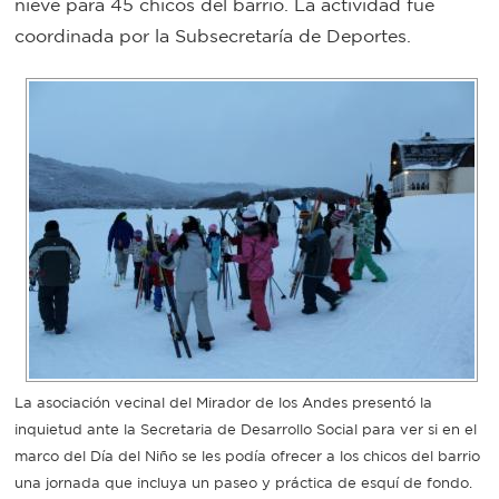
nieve para 45 chicos del barrio. La actividad fue
Bromatología
coordinada por la Subsecretaría de Deportes.
Personal
Rentas
municipal
Municipal
Mi
bondi
Boleto
estudiantil
La asociación vecinal del Mirador de los Andes presentó la
inquietud ante la Secretaria de Desarrollo Social para ver si en el
Recorrido
marco del Día del Niño se les podía ofrecer a los chicos del barrio
colectivos
una jornada que incluya un paseo y práctica de esquí de fondo.