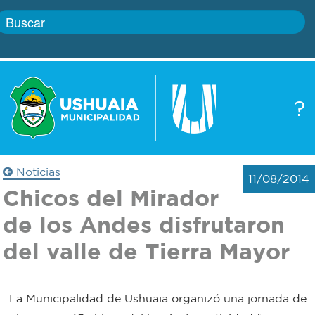
Inicio
?
Gobierno
Boletín
oficial
Servicios
Noticias
11/08/2014
Autoridades
Chicos del Mirador
Trámites
de los Andes disfrutaron
Defensa
Transparencia
del valle de Tierra Mayor
civil
Actualidad
Zoonosis
La Municipalidad de Ushuaia organizó una jornada de
Correo