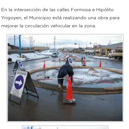
Bromatología
En la intersección de las calles Formosa e Hipólito
Personal
Yrigoyen, el Municipio está realizando una obra para
mejorar la circulación vehicular en la zona.
Rentas
municipal
Municipal
Mi
bondi
Boleto
estudiantil
Recorrido
colectivos