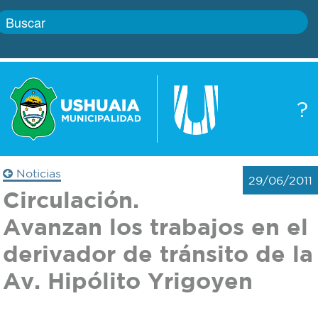
Inicio
?
Gobierno
Boletín
oficial
Servicios
Noticias
29/06/2011
Autoridades
Circulación.
Trámites
Avanzan los trabajos en el
Defensa
Transparencia
derivador de tránsito de la
civil
Av. Hipólito Yrigoyen
Actualidad
Zoonosis
Correo