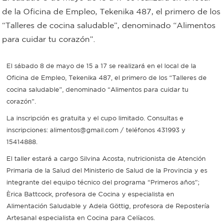
de la Oficina de Empleo, Tekenika 487, el primero de los
Bromatología
“Talleres de cocina saludable”, denominado “Alimentos
Personal
para cuidar tu corazón”.
Rentas
municipal
Municipal
El sábado 8 de mayo de 15 a 17 se realizará en el local de la
Oficina de Empleo, Tekenika 487, el primero de los “Talleres de
cocina saludable”, denominado “Alimentos para cuidar tu
Mi
corazón”.
bondi
La inscripción es gratuita y el cupo limitado. Consultas e
inscripciones: alimentos@gmail.com / teléfonos 431993 y
15414888.
Boleto
El taller estará a cargo Silvina Acosta, nutricionista de Atención
estudiantil
Primaria de la Salud del Ministerio de Salud de la Provincia y es
integrante del equipo técnico del programa “Primeros años”;
Recorrido
Èrica Battcock, profesora de Cocina y especialista en
Alimentación Saludable y Adela Göttig, profesora de Repostería
colectivos
Artesanal especialista en Cocina para Celíacos.