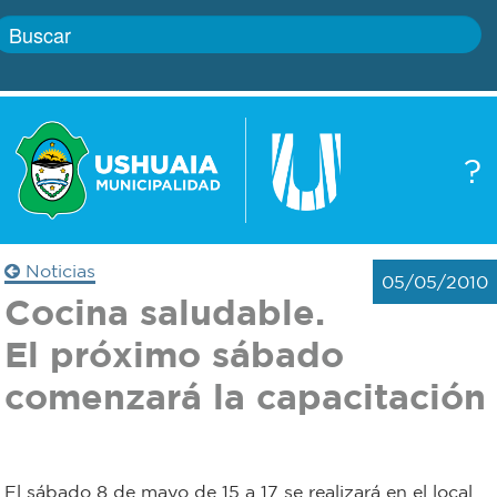
Inicio
?
Gobierno
Boletín
oficial
Servicios
Noticias
05/05/2010
Autoridades
Cocina saludable.
Trámites
El próximo sábado
Defensa
Transparencia
comenzará la capacitación
civil
Actualidad
Zoonosis
El sábado 8 de mayo de 15 a 17 se realizará en el local
Correo