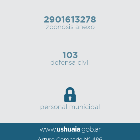
2901613278
zoonosis anexo
103
defensa civil
personal municipal
Arturo Coronado N° 486