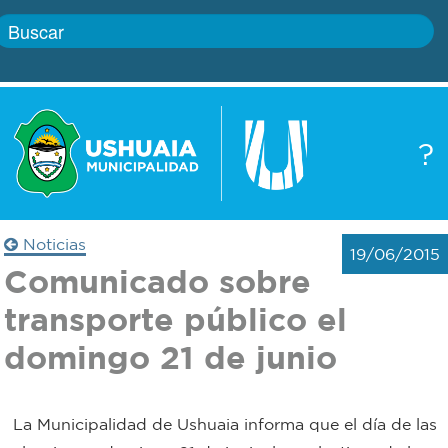
Inicio
?
Gobierno
Boletín
oficial
Servicios
Noticias
19/06/2015
Autoridades
Comunicado sobre
Trámites
transporte público el
Defensa
Transparencia
domingo 21 de junio
civil
Actualidad
Zoonosis
La Municipalidad de Ushuaia informa que el día de las
Correo