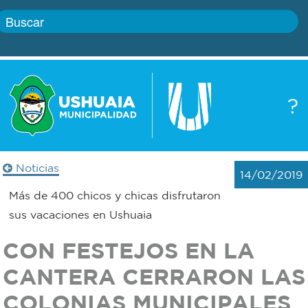
Inicio
?
Gobierno
Boletín
oficial
Servicios
Noticias
14/02/2019
Autoridades
Trámites
Más de 400 chicos y chicas disfrutaron
sus vacaciones en Ushuaia
Defensa
Transparencia
CON FESTEJOS EN LA
civil
Actualidad
CANTERA CERRARON LAS
Zoonosis
COLONIAS MUNICIPALES
Correo