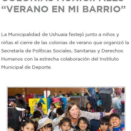
“VERANO EN MI BARRIO”
Bromatología
Personal
Rentas
municipal
La Municipalidad de Ushuaia festejó junto a niños y
Municipal
niñas el cierre de las colonias de verano que organizó la
Secretaría de Políticas Sociales, Sanitarias y Derechos
Mi
Humanos con la estrecha colaboración del Instituto
Municipal de Deporte.
bondi
Boleto
estudiantil
Recorrido
colectivos