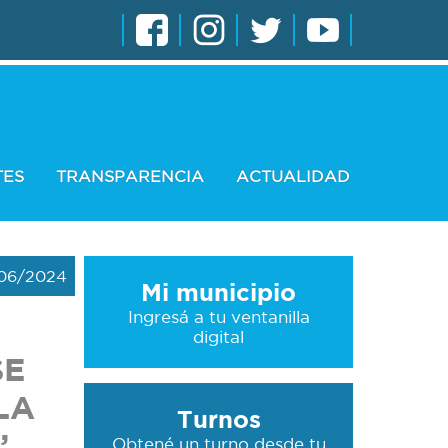
TES
TRANSPARENCIA
ACTUALIDAD
06/2024
Mi municipio
Ingresá a tu ventanilla
digital
SE
LA
Turnos
”
Obtené un turno desde tu