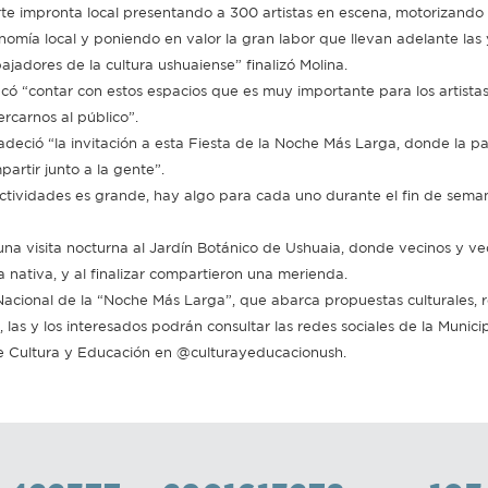
rte impronta local presentando a 300 artistas en escena, motorizando 
nomía local y poniendo en valor la gran labor que llevan adelante las 
ajadores de la cultura ushuaiense” finalizó Molina.
ó “contar con estos espacios que es muy importante para los artistas 
ercarnos al público”.
deció “la invitación a esta Fiesta de la Noche Más Larga, donde la 
rtir junto a la gente”.
e actividades es grande, hay algo para cada uno durante el fin de sema
 una visita nocturna al Jardín Botánico de Ushuaia, donde vecinos y ve
 nativa, y al finalizar compartieron una merienda.
acional de la “Noche Más Larga”, que abarca propuestas culturales, r
, las y los interesados podrán consultar las redes sociales de la Munic
e Cultura y Educación en @culturayeducacionush.