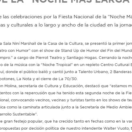
las celebraciones por la Fiesta Nacional de la “Noche M
as y culturales a lo largo y ancho de la ciudad en la jorn
la Sala Niní Marshall de la Casa de la Cultura, se presentó la primer jo
atro con Humor” con el show de Stand Up de Humor del Fin del Mun
Impro.” a cargo de Pierrot Teatro y Santiago Hogas. Cerrando la noche
no de la música con la “Noche Tropical” en un repleto Centro Cultural 
ul, donde el público bailó y cantó junto a Talento Urbano, 2 Banderas
botones, La Nota y el cierre de La 70/30.
én Molina, secretaria de Cultura y Educación, destacó que “estamos 
tentos con la repercusión que ha tenido esta segunda noche de la Fie
ional, convocando vecinos, vecinas y turistas tanto en los shows de te
ica como la caminata articulada junto a la Secretaría de Medio Ambie
arrollo Sustentable”.
te gran festejo popular, que ha crecido tanto en fechas como en la v
 propuestas por decisión política de nuestro intendente Walter Vuoto, 