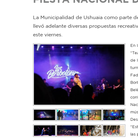
La Municipalidad de Ushuaia como parte de 
llevó adelante diversas propuestas recreativ
este viernes.
En 
“Te
de 
tur
Fad
Bor
Bel
con
Nac
mús
Des
“Es
las