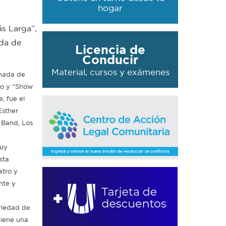
hogar
ás Larga”,
ada de
Licencia de
Conducir
Material, cursos y exámenes
rnada de
do y “Show
, fue el
Esther
 Band, Los
muy
sta
atro y
nte y
ariedad de
tiene una