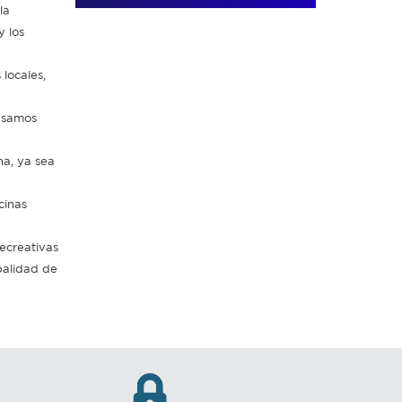
la
y los
locales,
pasamos
na, ya sea
cinas
ecreativas
ipalidad de