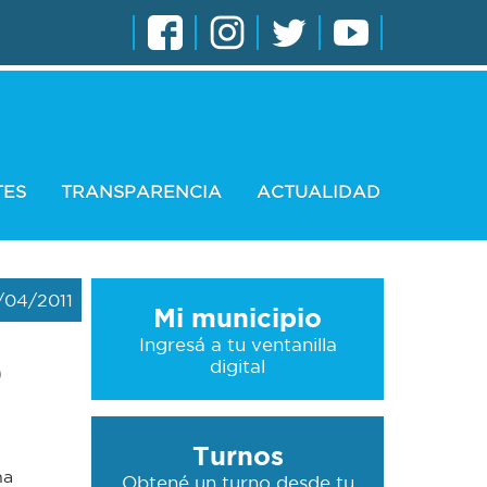
TES
TRANSPARENCIA
ACTUALIDAD
/04/2011
Mi municipio
Ingresá a tu ventanilla
o
digital
Turnos
ha
Obtené un turno desde tu