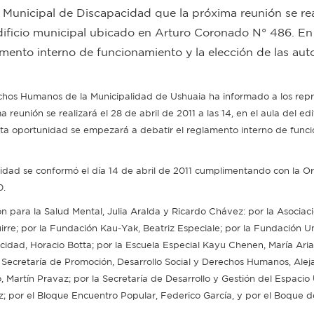
 Municipal de Discapacidad que la próxima reunión se rea
l edificio municipal ubicado en Arturo Coronado N° 486. En
mento interno de funcionamiento y la elección de las aut
echos Humanos de la Municipalidad de Ushuaia ha informado a los rep
eunión se realizará el 28 de abril de 2011 a las 14, en el aula del edif
ta oportunidad se empezará a debatir el reglamento interno de func
idad se conformó el día 14 de abril de 2011 cumplimentando con la 
0.
n para la Salud Mental, Julia Aralda y Ricardo Chávez: por la Asociac
re; por la Fundación Kau-Yak, Beatriz Especiale; por la Fundación U
cidad, Horacio Botta; por la Escuela Especial Kayu Chenen, María Aria
a Secretaría de Promoción, Desarrollo Social y Derechos Humanos, Ale
, Martín Pravaz; por la Secretaría de Desarrollo y Gestión del Espacio
z; por el Bloque Encuentro Popular, Federico García, y por el Boque d