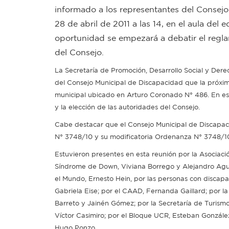
informado a los representantes del Consejo
28 de abril de 2011 a las 14, en el aula de
oportunidad se empezará a debatir el regla
del Consejo.
La Secretaría de Promoción, Desarrollo Social y Der
del Consejo Municipal de Discapacidad que la próxima r
municipal ubicado en Arturo Coronado N° 486. En es
y la elección de las autoridades del Consejo.
Cabe destacar que el Consejo Municipal de Discapac
N° 3748/10 y su modificatoria Ordenanza N° 3748/1
Estuvieron presentes en esta reunión por la Asociació
Síndrome de Down, Viviana Borrego y Alejandro Aguir
el Mundo, Ernesto Hein, por las personas con discapa
Gabriela Eise; por el CAAD, Fernanda Gaillard; por l
Barreto y Jainén Gómez; por la Secretaría de Turismo
Víctor Casimiro; por el Bloque UCR, Esteban Gonzále
Hugo Ponzo.