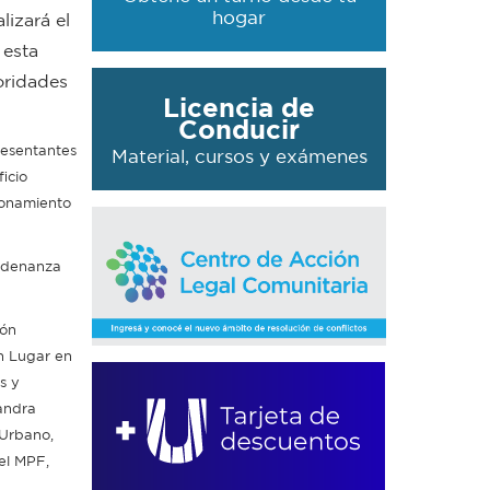
hogar
lizará el
 esta
oridades
Licencia de
Conducir
resentantes
Material, cursos y exámenes
icio
ionamiento
Ordenanza
ión
n Lugar en
s y
jandra
 Urbano,
el MPF,