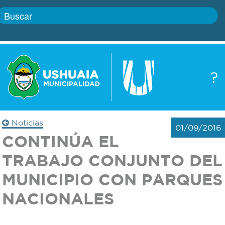
Inicio
?
Gobierno
Boletín
oficial
Servicios
Noticias
01/09/2016
Autoridades
CONTINÚA EL
Trámites
TRABAJO CONJUNTO DEL
Defensa
Transparencia
MUNICIPIO CON PARQUES
civil
NACIONALES
Actualidad
Zoonosis
Correo