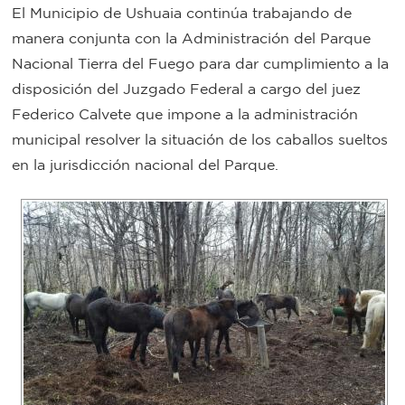
El Municipio de Ushuaia continúa trabajando de
Bromatología
manera conjunta con la Administración del Parque
Personal
Nacional Tierra del Fuego para dar cumplimiento a la
Rentas
municipal
disposición del Juzgado Federal a cargo del juez
Federico Calvete que impone a la administración
Municipal
municipal resolver la situación de los caballos sueltos
en la jurisdicción nacional del Parque.
Mi
bondi
Boleto
estudiantil
Recorrido
colectivos