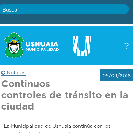
Inicio
?
Gobierno
Boletín
oficial
Servicios
Noticias
05/09/2018
Autoridades
Continuos
Trámites
controles de tránsito en la
Defensa
Transparencia
ciudad
civil
Actualidad
Zoonosis
La Municipalidad de Ushuaia continúa con los
Correo