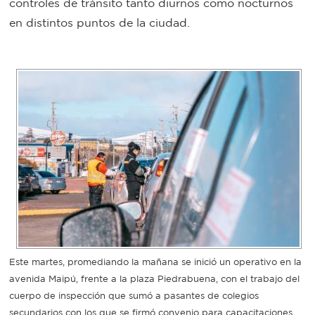
controles de tránsito tanto diurnos como nocturnos
Bromatología
en distintos puntos de la ciudad.
Personal
Rentas
municipal
Municipal
Mi
bondi
Boleto
estudiantil
Este martes, promediando la mañana se inició un operativo en la
Recorrido
avenida Maipú, frente a la plaza Piedrabuena, con el trabajo del
cuerpo de inspección que sumó a pasantes de colegios
colectivos
secundarios con los que se firmó convenio para capacitaciones.