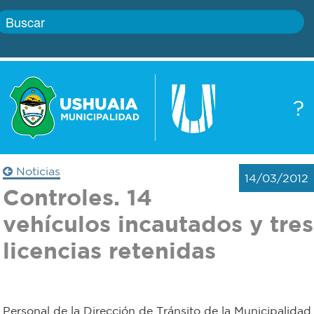
Inicio
?
Gobierno
Boletín
oficial
Servicios
Noticias
14/03/2012
Autoridades
Controles. 14
Trámites
vehículos incautados y tres
Defensa
Transparencia
licencias retenidas
civil
Actualidad
Zoonosis
Personal de la Dirección de Tránsito de la Municipalidad
Correo