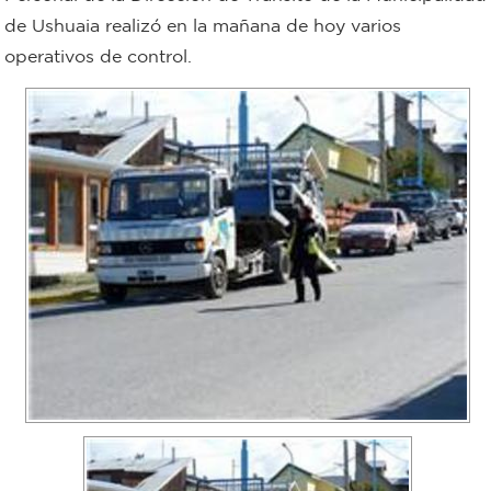
de Ushuaia realizó en la mañana de hoy varios
Bromatología
operativos de control.
Personal
Rentas
municipal
Municipal
Mi
bondi
Boleto
estudiantil
Recorrido
colectivos