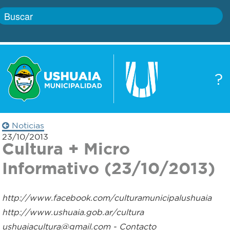
Inicio
?
Gobierno
Boletín
oficial
Servicios
Noticias
Autoridades
23/10/2013
Trámites
Cultura + Micro
Informativo (23/10/2013)
Defensa
Transparencia
civil
http://www.facebook.com/culturamunicipalushuaia
Actualidad
http://www.ushuaia.gob.ar/cultura
Zoonosis
ushuaiacultura@gmail.com - Contacto
Correo