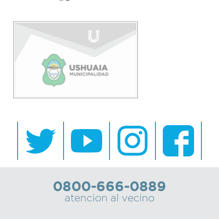
Bromatología
Personal
Rentas
municipal
Municipal
Mi
bondi
Boleto
estudiantil
0800-666-0889
Recorrido
atencion al vecino
colectivos