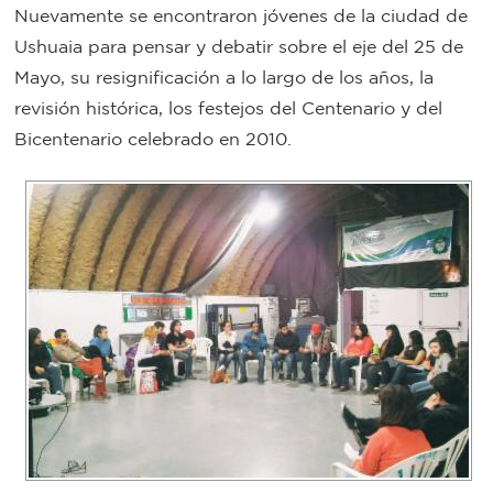
Nuevamente se encontraron jóvenes de la ciudad de
Bromatología
Ushuaia para pensar y debatir sobre el eje del 25 de
Personal
Mayo, su resignificación a lo largo de los años, la
Rentas
municipal
revisión histórica, los festejos del Centenario y del
Bicentenario celebrado en 2010.
Municipal
Mi
bondi
Boleto
estudiantil
Recorrido
colectivos