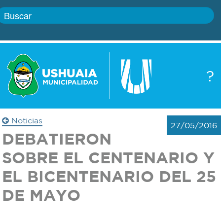
Inicio
?
Gobierno
Boletín
oficial
Servicios
Noticias
27/05/2016
Autoridades
DEBATIERON
Trámites
SOBRE EL CENTENARIO Y
Defensa
Transparencia
EL BICENTENARIO DEL 25
civil
DE MAYO
Actualidad
Zoonosis
Correo