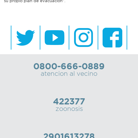
su propio plan de evacuación”.
0800-666-0889
atencion al vecino
422377
zoonosis
2901613278