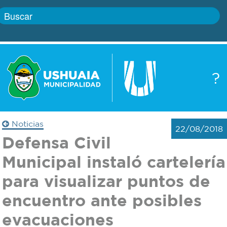
Inicio
?
Gobierno
Boletín
oficial
Servicios
Noticias
22/08/2018
Autoridades
Defensa Civil
Trámites
Municipal instaló cartelería
Defensa
Transparencia
para visualizar puntos de
civil
encuentro ante posibles
Actualidad
Zoonosis
evacuaciones
Correo